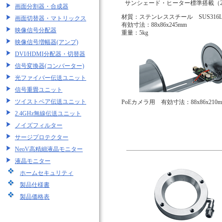
サンシェード・ヒーター標準搭載（20
画面分割器・合成器
材質：ステンレススチール SUS316
画面切替器・マトリックス
有効寸法：88x86x245mm
映像信号分配器
重量：5kg
映像信号増幅器(アンプ)
DVI/HDMI分配器・切替器
信号変換器(コンバーター)
光ファイバー伝送ユニット
信号重畳ユニット
ツイストペア伝送ユニット
PoEカメラ用 有効寸法：88x86x210
2.4GHz無線伝送ユニット
ノイズフィルター
サージプロテクター
NeoV高精細液晶モニター
液晶モニター
ホームセキュリティ
製品仕様書
製品価格表