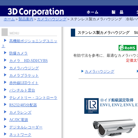
ホーム
＞
製品案内
＞
カメラハウジング
＞ステンレス製カメラハウジング 冷却
ステンレス製カメラハウジング
St
高機能ポジショニングユニッ
ト
防爆カメラ
有効寸法を参考に、最適なカメラハウジン
定価太
カメラ HD-SDI/CVBS
カメラハウジング
カメラハウジング
カメラブラケット
赤外線LEDライト
パンチルト雲台
テレメトリー・コントローラ
ロイド船級認定取得
RS232/485分配器
ENV1, ENV2, ENV3, 
カメラレンズ
AC/DC電源
デジタルレコーダー
ネットワーク