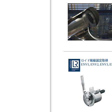
ロイド船級認定取得
ENV1, ENV2, ENV3, 